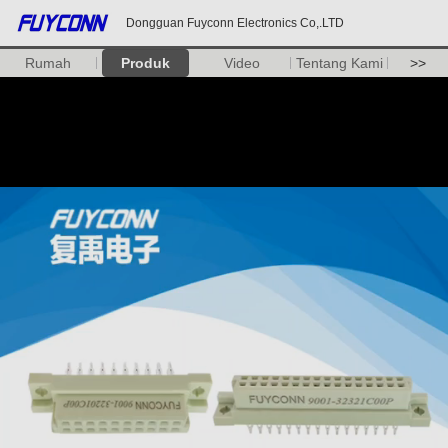
Dongguan Fuyconn Electronics Co,.LTD
Rumah
Produk
Video
Tentang Kami
>>