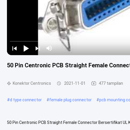
50 Pin Centronic PCB Straight Female Connect
Konektor Centronics
2021-11-01
477 tampilan
#
d type connector
#
female plug connector
#
pcb mounting c
50 Pin Centronic PCB Straight Female Connector Bersertifikat UL
Corporation, produsen yang berbasis di Nashua, New Hampshire.Kem