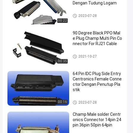
Dengan Tudung Logam
Konektor Centronics
2023-07-28
00:22
90 Degree Black PPO Mal
e Plug Champ Multi Pin Co
nnector For RJ21 Cable
50 Pin Centronics Connector
2021-10-27
00:35
64 Pin IDC Plug Side Entry
Centronics Female Conne
ctor Dengan Penutup Pla
stik
Konektor Centronics
00:16
2023-07-28
Champ Male solder Centr
onics Connector 14pin 24
pin 36pin 50pin 64pin