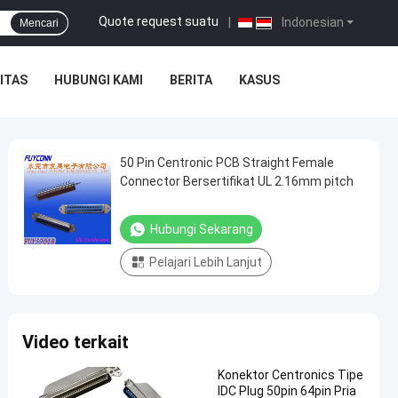
Quote request suatu
|
Indonesian
Mencari
ITAS
HUBUNGI KAMI
BERITA
KASUS
50 Pin Centronic PCB Straight Female
Connector Bersertifikat UL 2.16mm pitch
Hubungi Sekarang
Pelajari Lebih Lanjut
Video terkait
Konektor Centronics Tipe
IDC Plug 50pin 64pin Pria