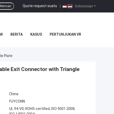
Quote request suatu
|
Indonesian
Mencari
MI
BERITA
KASUS
PERTUNJUKAN VR
le Plate
able Exit Connector with Triangle
China
FUYCONN
UL 94-V0, ROHS-certified, ISO 9001:2008,