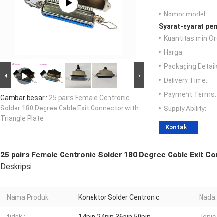
Nomor model:
Syarat-syarat pe
Kuantitas min Or
Harga:
Packaging Detail
Delivery Time:
Payment Terms:
Gambar besar :
25 pairs Female Centronic
Solder 180 Degree Cable Exit Connector with
Supply Ability:
Triangle Plate
Kontak
25 pairs Female Centronic Solder 180 Degree Cable Exit Co
Deskripsi
Nama Produk:
Konektor Solder Centronic
Nada:
tidak.:
14pin 24pin 36pin 50pin
Jenis