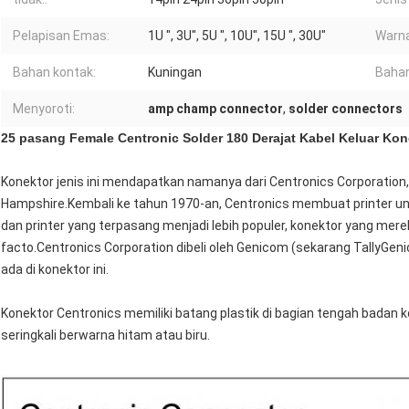
Pelapisan Emas:
1U ", 3U", 5U ", 10U", 15U ", 30U"
Warna
Bahan kontak:
Kuningan
Bahan
Menyoroti:
amp champ connector
,
solder connectors
25 pasang Female Centronic Solder 180 Derajat Kabel Keluar Kon
Konektor jenis ini mendapatkan namanya dari Centronics Corporation
Hampshire.Kembali ke tahun 1970-an, Centronics membuat printer u
dan printer yang terpasang menjadi lebih populer, konektor yang mer
facto.Centronics Corporation dibeli oleh Genicom (sekarang TallyGe
ada di konektor ini.
Konektor Centronics memiliki batang plastik di bagian tengah badan
seringkali berwarna hitam atau biru.