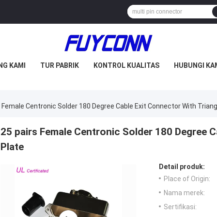
NG KAMI
TUR PABRIK
KONTROL KUALITAS
HUBUNGI KA
s Female Centronic Solder 180 Degree Cable Exit Connector With Triang
25 pairs Female Centronic Solder 180 Degree C
Plate
Detail produk:
Place of Origin:
Nama merek:
Sertifikasi: