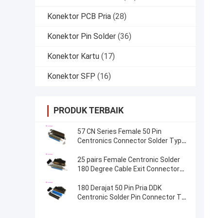
Konektor PCB Pria
(28)
Konektor Pin Solder
(36)
Konektor Kartu
(17)
Konektor SFP
(16)
PRODUK TERBAIK
57 CN Series Female 50 Pin
Centronics Connector Solder Type
Dengan Kabel 90 Derajat Keluar
25 pairs Female Centronic Solder
180 Degree Cable Exit Connector
with Triangle Plate
180 Derajat 50 Pin Pria DDK
Centronic Solder Pin Connector T
Bentuk Metal Hood MD Shell