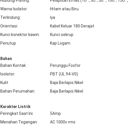
Hubungi Plating:
Pelapisan Emas (1U ", 3U", 5U ", 10U", 15U "
Warna Isolator:
Hitam atau Biru
Terlindung:
Iya
Orientasi:
Kabel Keluar 180 Derajat
Kunci konektor kawin:
Kunci sekrup
Penutup
Kap Logam
Bahan
Bahan Kontak:
Perunggu Fosfor
Isolator:
PBT (UL 94-V0)
Kulit
Baja Berlapis Nikel
Bahan Perumahan:
Baja Berlapis Nikel
Karakter Listrik
Peringkat Saat Ini:
5Amp
Menahan Tegangan:
AC 1000v rms