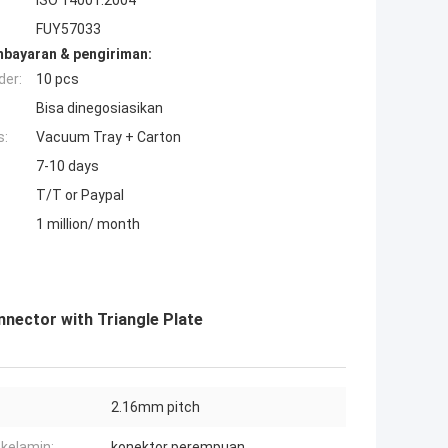
ISO 14001:2004
FUY57033
mbayaran & pengiriman:
der:
10 pcs
Bisa dinegosiasikan
s:
Vacuum Tray + Carton
7-10 days
T/T or Paypal
1 million/ month
nnector with Triangle Plate
2.16mm pitch
 kelamin:
konektor perempuan