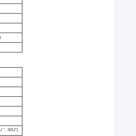
g
U ", 30U")