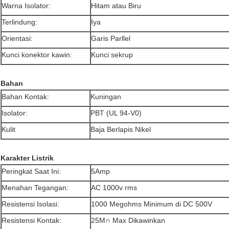
Warna Isolator:
Hitam atau Biru
Terlindung:
Iya
Orientasi:
Garis Parllel
Kunci konektor kawin:
Kunci sekrup
Bahan
Bahan Kontak:
Kuningan
Isolator:
PBT (UL 94-V0)
Kulit
Baja Berlapis Nikel
Karakter Listrik
Peringkat Saat Ini:
5Amp
Menahan Tegangan:
AC 1000v rms
Resistensi Isolasi:
1000 Megohms Minimum di DC 500V
Resistensi Kontak:
25M∩ Max Dikawinkan