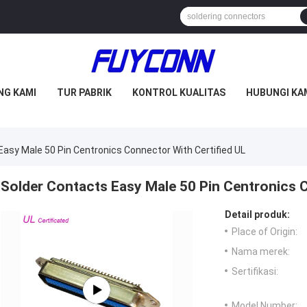
NG KAMI
TUR PABRIK
KONTROL KUALITAS
HUBUNGI KA
Easy Male 50 Pin Centronics Connector With Certified UL
Solder Contacts Easy Male 50 Pin Centronics C
Detail produk:
Place of Origin:
Nama merek:
Sertifikasi:
Model Number: