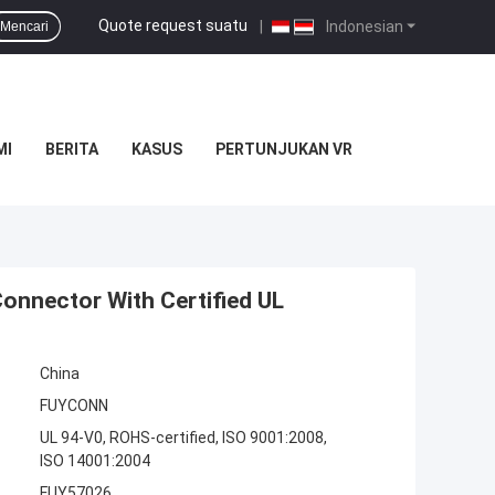
Quote request suatu
|
Indonesian
Mencari
MI
BERITA
KASUS
PERTUNJUKAN VR
onnector With Certified UL
China
FUYCONN
UL 94-V0, ROHS-certified, ISO 9001:2008,
ISO 14001:2004
FUY57026