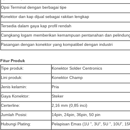
Opsi Terminal dengan berbagai tipe
Konektor dan kap dijual sebagai rakitan lengkap
Tersedia dalam gaya kap profil rendah
Cangkang logam memberikan kemampuan pentanahan dan pelindun
Pasangan dengan konektor yang kompatibel dengan industri
Fitur Produk
Tipe produk:
Konektor Solder Centronics
Lini produk:
Konektor Champ
Jenis kelamin:
Pria
Gaya Konektor:
Steker
Certerline:
2,16 mm (0,85 inci)
Jumlah Posisi:
14pin, 24pin, 36pin, 50 pin
Hubungi Plating:
Pelapisan Emas (1U ", 3U", 5U ", 10U", 15