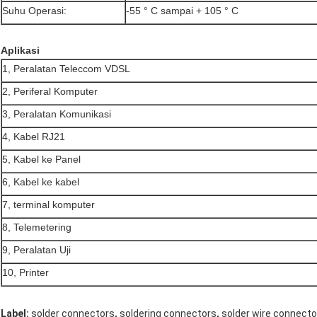
Suhu Operasi:
-55 ° C sampai + 105 ° C
Aplikasi
1, Peralatan Teleccom VDSL
2, Periferal Komputer
3, Peralatan Komunikasi
4, Kabel RJ21
5, Kabel ke Panel
6, Kabel ke kabel
7, terminal komputer
8, Telemetering
9, Peralatan Uji
10, Printer
,
,
Label:
solder connectors
soldering connectors
solder wire connecto