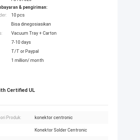
mbayaran & pengiriman:
der:
10 pcs
Bisa dinegosiasikan
s:
Vacuum Tray + Carton
7-10 days
T/T or Paypal
1 million/ month
th Certified UL
ori Produk:
konektor centronic
Konektor Solder Centronic