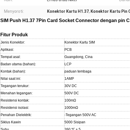
Menyoroti:
Konektor Kartu H1.37
,
Konektor Kartu Pin 
SIM Push H1.37 7Pin Card Socket Connector dengan pin 
Fitur Produk
Jenis Konektor:
Konektor Kartu SIM
Aplikasi:
PCB
Tempat asal:
Guangdong, Cina
Badan utama (bahan):
LCP
Kontak (bahan):
paduan tembaga
Nilai saat ini:
1AMP
Tegangan terukur:
30V DC
Menahan tegangan:
500V DC
Resistensi kontak:
100m
Ω
Resistensi isolasi:
1000mΩ
Penahan Dielektrik:
-Tegangan 500V AC
Siklus Kawin
5000 Sisipan
Suhu
260 ℃ ± 5