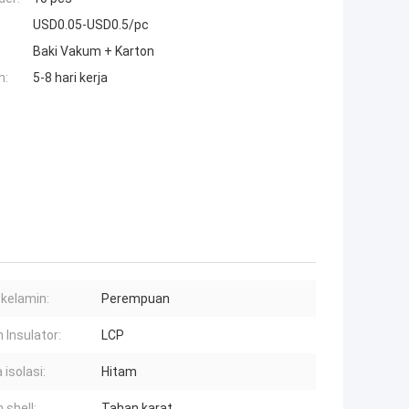
USD0.05-USD0.5/pc
Baki Vakum + Karton
n:
5-8 hari kerja
 kelamin:
Perempuan
 Insulator:
LCP
 isolasi:
Hitam
 shell:
Tahan karat