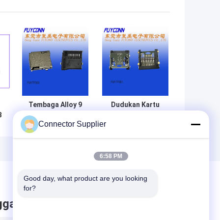
Tembaga Alloy 9
Dudukan Kartu
B
Pin Konektor
Memori Clamshell
Connector Supplier
Kartu TF T Flash
Konektor Kartu
Holder Solder
Micro SD 8 Pin TF
6:58 PM
Good day, what product are you looking 
for?
ggalkan pesan