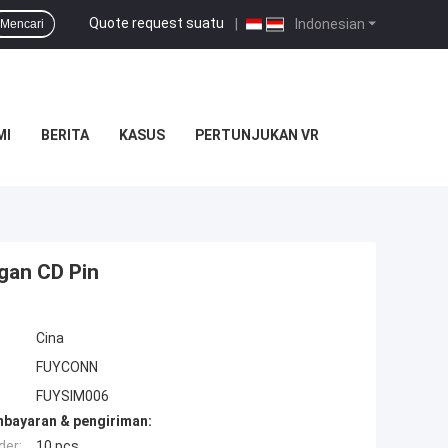
Quote request suatu
|
Indonesian
Mencari
MI
BERITA
KASUS
PERTUNJUKAN VR
gan CD Pin
Cina
FUYCONN
FUYSIM006
mbayaran & pengiriman:
der:
10 pcs