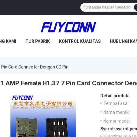
NG KAMI
TUR PABRIK
KONTROL KUALITAS
HUBUNGI KA
 Pin Card Connector Dengan CD Pin
1 AMP Female H1.37 7 Pin Card Connector Den
Detail produk:
Tempat asal:
Nama merek:
Nomor model:
Syarat-syarat pe
Kuantitas min Or