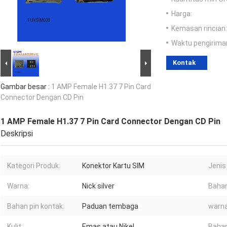
Harga:
Kemasan rincian:
Waktu pengirima
Kontak
Gambar besar :
1 AMP Female H1.37 7 Pin Card
Connector Dengan CD Pin
1 AMP Female H1.37 7 Pin Card Connector Dengan CD Pin
Deskripsi
Kategori Produk:
Konektor Kartu SIM
Jenis
Warna:
Nick silver
Bahan
Bahan pin kontak:
Paduan tembaga
warna
Kulit:
Emas atau Nikel
Bahan