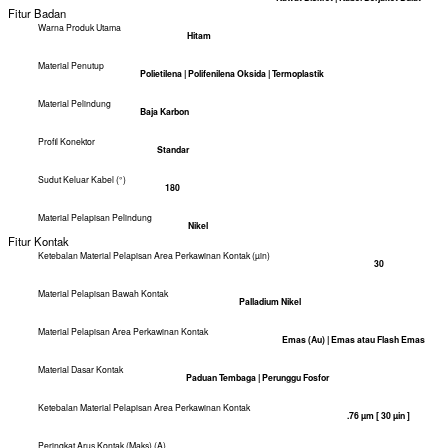
Sistem Konektor
Kabel-ke-Papan | Kabel-ke-Kabel | Kabel-ke-Panel
Tipe Produk Konektor
Kit Konektor
Konektor & Kontak Berakhir Ke
Kawat & Kabel
Fitur Konfigurasi
Jumlah Posisi
50
Jumlah Baris
2
Kompatibel Dengan Tipe Kawat & Kabel
Kawat Diskret | Kabel Berjaket Bulat
Fitur Badan
Warna Produk Utama
Hitam
Material Penutup
Polietilena | Polifenilena Oksida | Termoplastik
Material Pelindung
Baja Karbon
Profil Konektor
Standar
Sudut Keluar Kabel (°)
180
Material Pelapisan Pelindung
Nikel