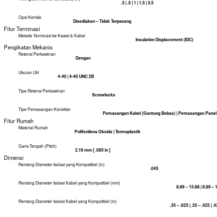
Fitur Kontak
Ketebalan Material Pelapisan Area Perkawinan Kontak (µin)
30
Material Pelapisan Bawah Kontak
Palladium Nikel
Material Pelapisan Area Perkawinan Kontak
Emas (Au) | Emas atau Flash Emas
Material Dasar Kontak
Paduan Tembaga | Perunggu Fosfor
Ketebalan Material Pelapisan Area Perkawinan Kontak
.76 µm [ 30 µin ]
Peringkat Arus Kontak (Maks) (A)
.3 | .5 | 1 | 1.5 | 3.5
Opsi Kontak
Disediakan – Tidak Terpasang
Fitur Terminasi
Metode Terminasi ke Kawat & Kabel
Insulation Displacement (IDC)
Pengikatan Mekanis
Retensi Perkawinan
Dengan
Ukuran Ulir
4-40 | 4-40 UNC 2B
Tipe Retensi Perkawinan
Screwlocks
Tipe Pemasangan Konektor