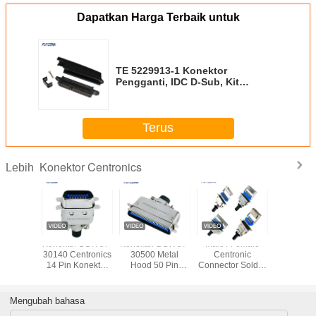
Ukuran Kawat Terpilin (mm²)
.09 | .1 | .14 | .33
Ukuran Kawat (AWG)
24 | 26 | 26 – 24 | 27
d type connector
female plug connector
Tag:
,
,
pcb mounting connector
Dapatkan Harga Terbaik untuk
TE 5229913-1 Konektor
Pengganti, IDC D-Sub, Kit
Reseptakel, Sinyal, 50 pin, Pitch
2.16 mm
Terus