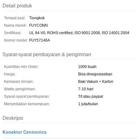
Detail produk
Tempat asal:
Tiongkok
Nama merek:
FUYCONN
Sertifikasi:
UL 94-V0, ROHS-certified, ISO 9001:2008, ISO 14001:2004
Nomor model:
FUY57146A
Syarat-syarat pembayaran & pengiriman
Kuantitas min Order:
1000 buah
Harga:
Bisa dinegosiasikan
Kemasan rincian:
Baki Vakum + Karton
Waktu pengiriman:
7-10 hari
Syarat-syarat pembayaran:
T/t atau paypal
Menyediakan kemampuan:
1 juta/bulan
Deskripsi
Konektor Centronics