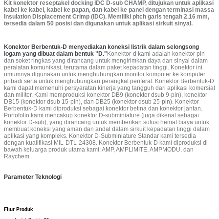
Kit konektor reseptakel docking IDC D-sub CHAMP, ditujukan untuk aplikasi
kabel ke kabel, kabel ke papan, dan kabel ke panel dengan terminasi massa
Insulation Displacement Crimp (IDC). Memiliki pitch garis tengah 2.16 mm,
tersedia dalam 50 posisi dan digunakan untuk aplikasi sirkuit sinyal.
Konektor Berbentuk-D menyediakan koneksi listrik dalam selongsong
logam yang dibuat dalam bentuk "D."
Konektor-d kami adalah konektor pin
dan soket ringkas yang dirancang untuk mengirimkan daya dan sinyal dalam
peralatan komunikasi, terutama dalam paket kepadatan tinggi. Konektor ini
umumnya digunakan untuk menghubungkan monitor komputer ke komputer
pribadi serta untuk menghubungkan perangkat periferal. Konektor Berbentuk-D
kami dapat memenuhi persyaratan kinerja yang tangguh dari aplikasi komersial
dan militer. Kami memproduksi konektor DB9 (konektor dsub 9-pin), konektor
DB15 (konektor dsub 15-pin), dan DB25 (konektor dsub 25-pin). Konektor
Berbentuk-D kami diproduksi sebagai konektor betina dan konektor jantan.
Portofolio kami mencakup konektor D-subminiature (juga dikenal sebagai
konektor D-sub), yang dirancang untuk memberikan solusi hemat biaya untuk
membuat koneksi yang aman dan andal dalam sirkuit kepadatan tinggi dalam
aplikasi yang kompleks. Konektor D-Subminiature Standar kami tersedia
dengan kualifikasi MIL-DTL-24308. Konektor Berbentuk-D kami diproduksi di
bawah keluarga produk utama kami: AMP, AMPLIMITE, AMPMODU, dan
Raychem
Parameter Teknologi