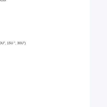
ctor
0U", 15U ", 30U")