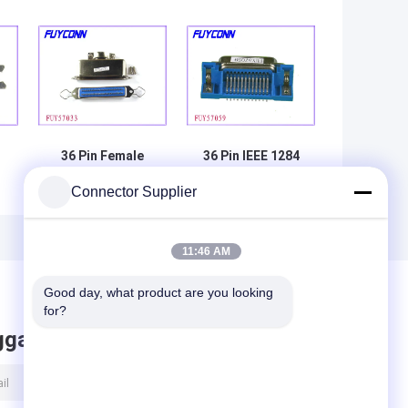
36 Pin Female
36 Pin IEEE 1284
h
IEEE 1284
Connector
Connector Supplier
Connector
11:46 AM
Good day, what product are you looking 
for?
ggalkan pesan