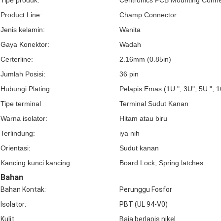
Tipe produk:
Centronics PCB Mounting Conne
Product Line:
Champ Connector
Jenis kelamin:
Wanita
Gaya Konektor:
Wadah
Certerline:
2.16mm (0.85in)
Jumlah Posisi:
36 pin
Hubungi Plating:
Pelapis Emas (1U ", 3U", 5U ", 1
Tipe terminal
Terminal Sudut Kanan
Warna isolator:
Hitam atau biru
Terlindung:
iya nih
Orientasi:
Sudut kanan
Kancing kunci kancing:
Board Lock, Spring latches
Bahan
Bahan Kontak:
Perunggu Fosfor
Isolator:
PBT (UL 94-V0)
Kulit
Baja berlapis nikel