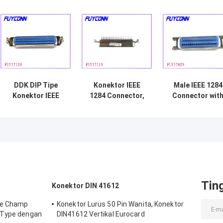
DDK DIP Tipe
Konektor IEEE
Male IEEE 1284
Konektor IEEE
1284 Connector,
Connector wit
1284, 36 Pin
36 Pin Konektor
Hex Nuts
Centronic PCB
PC Centronic
Straight Angle
Strrolt Konverter
Male
Bersertifikasi UL
Connectorsfor
Printer
Tin
Konektor DIN 41612
le Champ
Konektor Lurus 50 Pin Wanita, Konektor
 Type dengan
DIN41612 Vertikal Eurocard