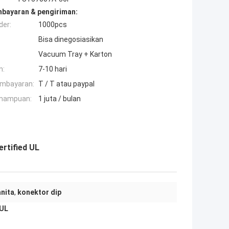
mbayaran & pengiriman:
der:
1000pcs
Bisa dinegosiasikan
Vacuum Tray + Karton
n:
7-10 hari
embayaran:
T / T atau paypal
mampuan:
1 juta / bulan
ertified UL
nita
,
konektor dip
 UL