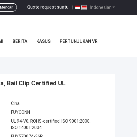
Quote request suatu
|
Indonesian
Mencari
MI
BERITA
KASUS
PERTUNJUKAN VR
 Bail Clip Certified UL
Cina
FUYCONN
UL 94-V0, ROHS-certified, ISO 9001:2008,
ISO 14001:2004
FUY57007A-36P