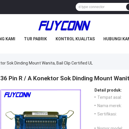
NG KAMI
TUR PABRIK
KONTROL KUALITAS
HUBUNGI KA
tor Sok Dinding Mount Wanita, Bail Clip Certified UL
36 Pin R / A Konektor Sok Dinding Mount Wanita,
Detail produk:
Tempat asal:
Nama merek:
Sertifikasi:
Nomor model: