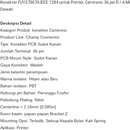
Konektor FUY57007A IEEE 1284 untuk Printer, Centronic 36 pin R / A 
Dewan
Deskripsi Detail
Kategori Produk: konektor Centronic
Product Line: Champ Connector
Tipe: Konektor PCB Sudut Kanan
Jumlah Terminal: 36 pin
PCB Mount Style: Sudut Kanan
Gaya Konektor: Wadah
Jenis kelamin perempuan
Warna isolator: Hitam atau Biru
Bahan isolator: PBT
Hubungi pin Bahan: Perunggu Fosfor
Pelindung Plating: Nikel
Centerline = 2.16mm [0,085in]
Kunci kawin: papan papan Bracket Z
Mounting Opsi: Terbalik, Sekrup Kepala Bulat, Kait Spring
Aplikasi: Printer