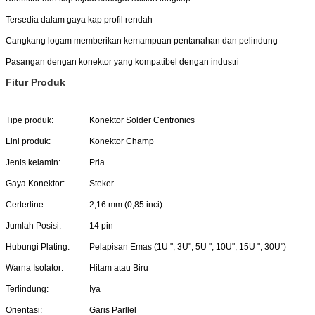
Tersedia dalam gaya kap profil rendah
Cangkang logam memberikan kemampuan pentanahan dan pelindung
Pasangan dengan konektor yang kompatibel dengan industri
Fitur Produk
Tipe produk:
Konektor Solder Centronics
Lini produk:
Konektor Champ
Jenis kelamin:
Pria
Gaya Konektor:
Steker
Certerline:
2,16 mm (0,85 inci)
Jumlah Posisi:
14 pin
Hubungi Plating:
Pelapisan Emas (1U ", 3U", 5U ", 10U", 15U ", 30U")
Warna Isolator:
Hitam atau Biru
Terlindung:
Iya
Orientasi:
Garis Parllel