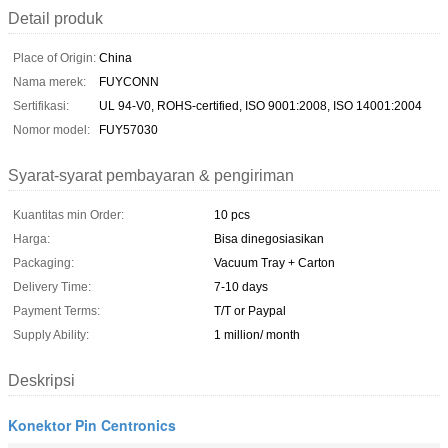
Detail produk
Place of Origin:
China
Nama merek:
FUYCONN
Sertifikasi:
UL 94-V0, ROHS-certified, ISO 9001:2008, ISO 14001:2004
Nomor model:
FUY57030
Syarat-syarat pembayaran & pengiriman
Kuantitas min Order:
10 pcs
Harga:
Bisa dinegosiasikan
Packaging:
Vacuum Tray + Carton
Delivery Time:
7-10 days
Payment Terms:
T/T or Paypal
Supply Ability:
1 million/ month
Deskripsi
Konektor Pin Centronics