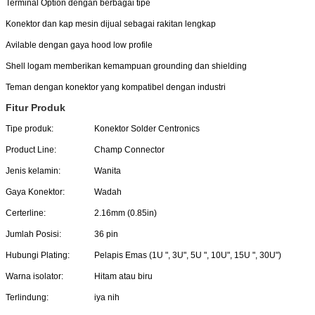
Terminal Option dengan berbagai tipe
Konektor dan kap mesin dijual sebagai rakitan lengkap
Avilable dengan gaya hood low profile
Shell logam memberikan kemampuan grounding dan shielding
Teman dengan konektor yang kompatibel dengan industri
Fitur Produk
Tipe produk:
Konektor Solder Centronics
Product Line:
Champ Connector
Jenis kelamin:
Wanita
Gaya Konektor:
Wadah
Certerline:
2.16mm (0.85in)
Jumlah Posisi:
36 pin
Hubungi Plating:
Pelapis Emas (1U ", 3U", 5U ", 10U", 15U ", 30U")
Warna isolator:
Hitam atau biru
Terlindung:
iya nih