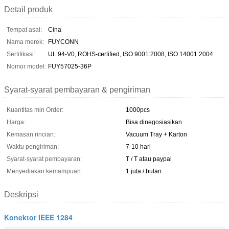
Detail produk
Tempat asal:
Cina
Nama merek:
FUYCONN
Sertifikasi:
UL 94-V0, ROHS-certified, ISO 9001:2008, ISO 14001:2004
Nomor model:
FUY57025-36P
Syarat-syarat pembayaran & pengiriman
Kuantitas min Order:
1000pcs
Harga:
Bisa dinegosiasikan
Kemasan rincian:
Vacuum Tray + Karton
Waktu pengiriman:
7-10 hari
Syarat-syarat pembayaran:
T / T atau paypal
Menyediakan kemampuan:
1 juta / bulan
Deskripsi
Konektor IEEE 1284