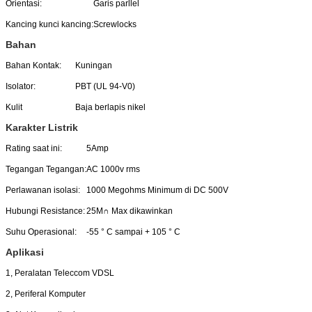
Orientasi:
Garis parllel
Kancing kunci kancing:
Screwlocks
Bahan
Bahan Kontak:
Kuningan
Isolator:
PBT (UL 94-V0)
Kulit
Baja berlapis nikel
Karakter Listrik
Rating saat ini:
5Amp
Tegangan Tegangan:
AC 1000v rms
Perlawanan isolasi:
1000 Megohms Minimum di DC 500V
Hubungi Resistance:
25M∩ Max dikawinkan
Suhu Operasional:
-55 ° C sampai + 105 ° C
Aplikasi
1, Peralatan Teleccom VDSL
2, Periferal Komputer